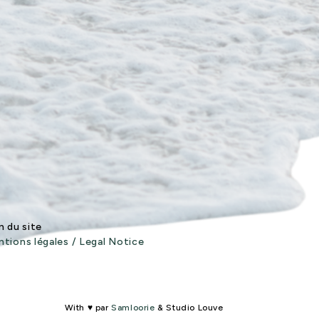
n du site
tions légales / Legal Notice
With ♥ par
Samloorie
& Studio Louve