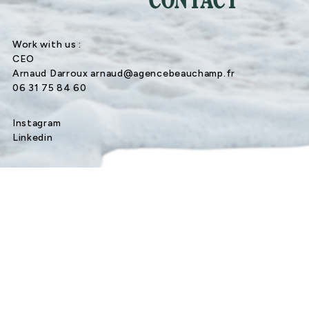
CONTACT
Work with us :
CEO
Arnaud Darroux arnaud@agencebeauchamp.fr
06 31 75 84 60
Instagram
Linkedin
Plan du site
Mentions légales / Legal Notice
With ♥ par
Samloorie
& Studio Louve